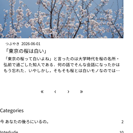
2026-06-01
つぶやき
「東京の桜は白い」
「東京の桜って白いよね」と言ったのは大学時代を桜の名所・
弘前で過ごした知人である．何の話でそんな会話になったかは
もう忘れた．いやしかし，そもそも桜とは白いモノなのではな
いか？ソメイヨシノは白い．そしてそれ以外の早咲きと遅咲き
の桜は色が濃いという印象がある．…
«
‹
›
»
Categories
今 あなたの後ろにいるの。
2
Interlude
10