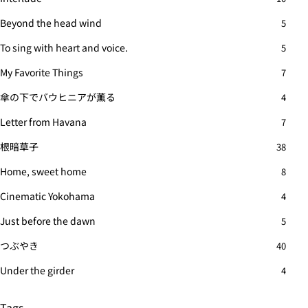
Beyond the head wind
5
To sing with heart and voice.
5
My Favorite Things
7
傘の下でバウヒニアが薫る
4
Letter from Havana
7
根暗草子
38
Home, sweet home
8
Cinematic Yokohama
4
Just before the dawn
5
つぶやき
40
Under the girder
4
Tags