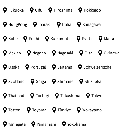
Fukuoka
Gifu
Hiroshima
Hokkaido
HongKong
Ibaraki
Italia
Kanagawa
Kobe
Kochi
Kumamoto
Kyoto
Malta
Mexico
Nagano
Nagasaki
Oita
Okinawa
Osaka
Portugal
Saitama
Schweizerische
Scotland
Shiga
Shimane
Shizuoka
Thailand
Tochigi
Tokushima
Tokyo
Tottori
Toyama
Türkiye
Wakayama
Yamagata
Yamanashi
Yokohama