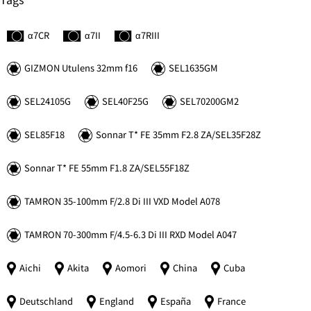
α7C
R
α7II
α7
R
III
GIZMON Utulens 32mm f16
SEL1635GM
SEL24105G
SEL40F25G
SEL70200GM2
SEL85F18
Sonnar
T*
FE 35mm F2.8 ZA/SEL35F28Z
Sonnar
T*
FE 55mm F1.8 ZA/SEL55F18Z
TAMRON 35-100mm F/2.8 Di III VXD Model A078
TAMRON 70-300mm F/4.5-6.3 Di III RXD Model A047
Aichi
Akita
Aomori
China
Cuba
Deutschland
England
España
France