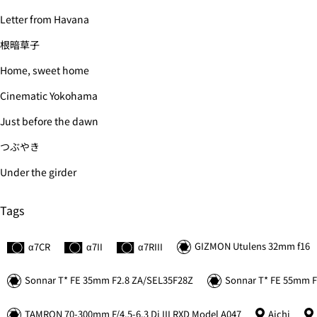
Letter from Havana
根暗草子
Home, sweet home
Cinematic Yokohama
Just before the dawn
つぶやき
Under the girder
Tags
GIZMON Utulens 32mm f16
α7C
R
α7II
α7
R
III
Sonnar
T*
FE 35mm F2.8 ZA/SEL35F28Z
Sonnar
T*
FE 55mm F
TAMRON 70-300mm F/4.5-6.3 Di III RXD Model A047
Aichi