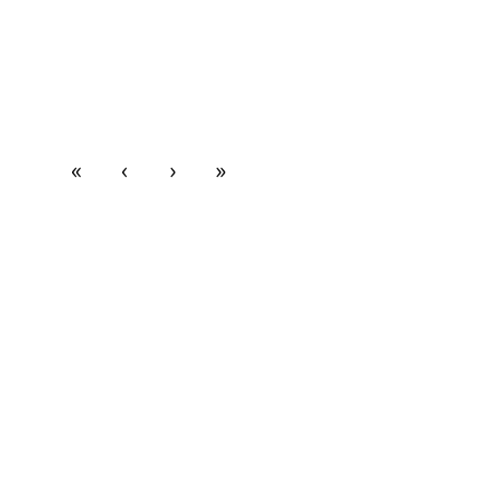
«
‹
›
»