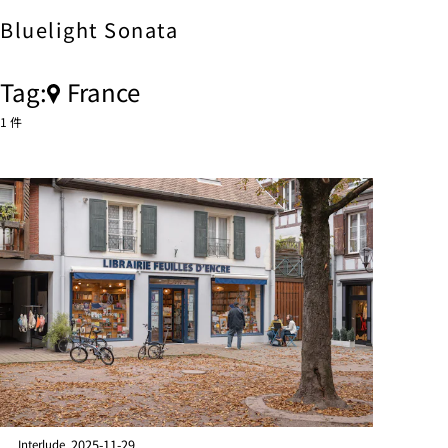
Bluelight
Sonata
Tag:
France
1 件
2025-11-29
Interlude