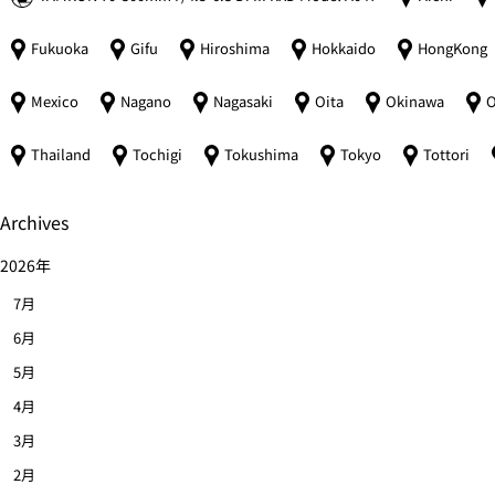
Fukuoka
Gifu
Hiroshima
Hokkaido
HongKong
Mexico
Nagano
Nagasaki
Oita
Okinawa
O
Thailand
Tochigi
Tokushima
Tokyo
Tottori
Archives
2026年
7月
6月
5月
4月
3月
2月