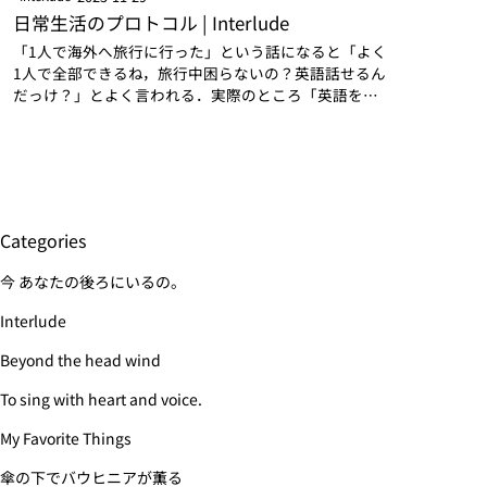
日常生活のプロトコル | Interlude
「1人で海外へ旅行に行った」という話になると「よく
1人で全部できるね，旅行中困らないの？英語話せるん
だっけ？」とよく言われる．実際のところ「英語を話
せる」というレベルにあるかは非常に微妙なラインで，
少なくとも「流暢に話せる」というレベルには全く無
い．それで…
Categories
今 あなたの後ろにいるの。
Interlude
Beyond the head wind
To sing with heart and voice.
My Favorite Things
傘の下でバウヒニアが薫る