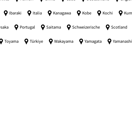
Ibaraki
Italia
Kanagawa
Kobe
Kochi
Kum
saka
Portugal
Saitama
Schweizerische
Scotland
Toyama
Türkiye
Wakayama
Yamagata
Yamanash