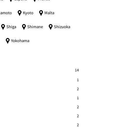
amoto
Kyoto
Malta
Shiga
Shimane
Shizuoka
i
Yokohama
14
1
2
1
2
2
2