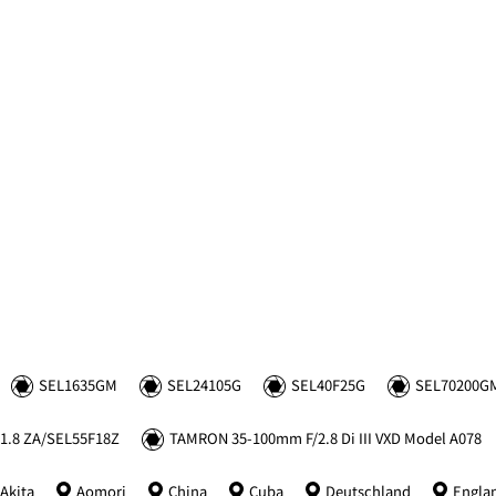
SEL1635GM
SEL24105G
SEL40F25G
SEL70200G
1.8 ZA/SEL55F18Z
TAMRON 35-100mm F/2.8 Di III VXD Model A078
Akita
Aomori
China
Cuba
Deutschland
Engla