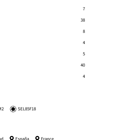
7
38
8
4
5
40
4
M2
SEL85F18
nd
España
France