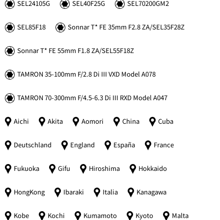
SEL24105G
SEL40F25G
SEL70200GM2
SEL85F18
Sonnar
T*
FE 35mm F2.8 ZA/SEL35F28Z
Sonnar
T*
FE 55mm F1.8 ZA/SEL55F18Z
TAMRON 35-100mm F/2.8 Di III VXD Model A078
TAMRON 70-300mm F/4.5-6.3 Di III RXD Model A047
Aichi
Akita
Aomori
China
Cuba
Deutschland
England
España
France
Fukuoka
Gifu
Hiroshima
Hokkaido
HongKong
Ibaraki
Italia
Kanagawa
Kobe
Kochi
Kumamoto
Kyoto
Malta