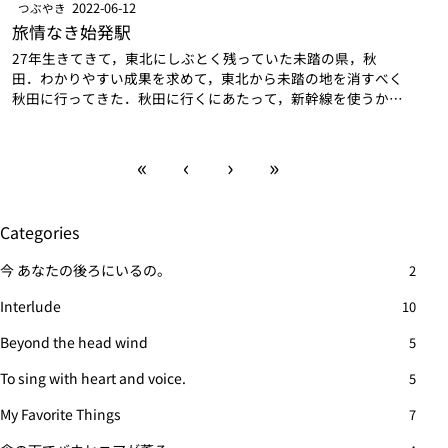
2022-06-12
つぶやき
旅情なき始発駅
27年生きてきて，東北にしぶとく残っていた未踏の県，秋
田．わかりやすい成果を求めて，東北から未踏の地を消すべく
秋田に行ってきた．秋田に行くにあたって，新幹線を使うか飛
行機を使うかはこれまでにないほどに大いに悩んだ．新幹線で
約5時間，飛行機なら羽田での待ち時…
«
‹
›
»
Categories
今 あなたの後ろにいるの。
2
Interlude
10
Beyond the head wind
5
To sing with heart and voice.
5
My Favorite Things
7