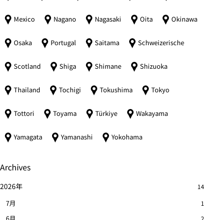
Mexico
Nagano
Nagasaki
Oita
Okinawa
Osaka
Portugal
Saitama
Schweizerische
Scotland
Shiga
Shimane
Shizuoka
Thailand
Tochigi
Tokushima
Tokyo
Tottori
Toyama
Türkiye
Wakayama
Yamagata
Yamanashi
Yokohama
Archives
2026年
14
7月
1
6月
2