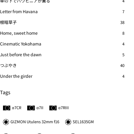
傘の下でバウヒニアが薫る
4
Letter from Havana
7
根暗草子
38
Home, sweet home
8
Cinematic Yokohama
4
Just before the dawn
5
つぶやき
40
Under the girder
4
Tags
α7C
R
α7II
α7
R
III
GIZMON Utulens 32mm f16
SEL1635GM