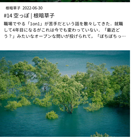
2022-06-30
根暗草子
#14 空っぽ | 根暗草子
職場でやる「1on1」が苦手だという話を散々してきた．就職
して4年目になるがこれは今でも変わっていない．「最近ど
う？」みたいなオープンな問いが投げられて，「ぼちぼちっす
ね」くらいしか答えることができずに．「オープンな問いをす
る」というのは1on1虎の巻的に…