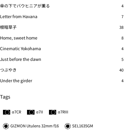
傘の下でバウヒニアが薫る
4
Letter from Havana
7
根暗草子
38
Home, sweet home
8
Cinematic Yokohama
4
Just before the dawn
5
つぶやき
40
Under the girder
4
Tags
α7C
R
α7II
α7
R
III
GIZMON Utulens 32mm f16
SEL1635GM