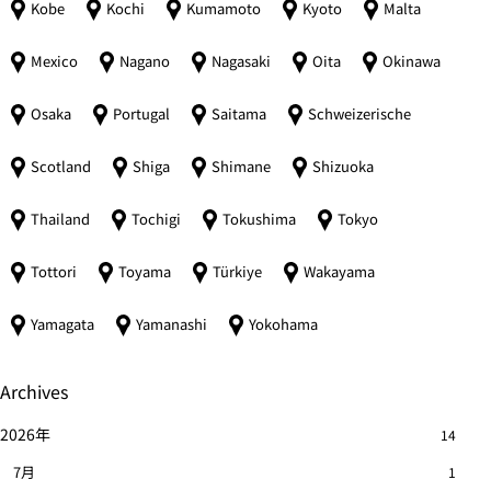
Kobe
Kochi
Kumamoto
Kyoto
Malta
Mexico
Nagano
Nagasaki
Oita
Okinawa
Osaka
Portugal
Saitama
Schweizerische
Scotland
Shiga
Shimane
Shizuoka
Thailand
Tochigi
Tokushima
Tokyo
Tottori
Toyama
Türkiye
Wakayama
Yamagata
Yamanashi
Yokohama
Archives
2026年
14
7月
1