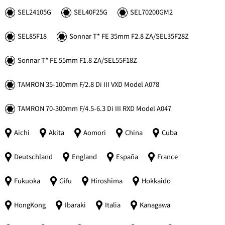
SEL24105G
SEL40F25G
SEL70200GM2
SEL85F18
Sonnar
T*
FE 35mm F2.8 ZA/SEL35F28Z
Sonnar
T*
FE 55mm F1.8 ZA/SEL55F18Z
TAMRON 35-100mm F/2.8 Di III VXD Model A078
TAMRON 70-300mm F/4.5-6.3 Di III RXD Model A047
Aichi
Akita
Aomori
China
Cuba
Deutschland
England
España
France
Fukuoka
Gifu
Hiroshima
Hokkaido
HongKong
Ibaraki
Italia
Kanagawa