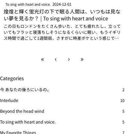
2024-12-01
To sing with heart and voice.
煌煌と輝く蛍光灯の下で眠る人間は、いつもは見な
い夢を見るか？ | To sing with heart and voice
この日もロンドンをたくさん歩いた．とても疲れたし，立って
いてもフラッと寝落ちしそうになるくらいに眠い．もうイギリ
ス時間で過ごして1週間弱，さすがに時差ボケという感じでも
ないはずなのだが．そもそも，朝起きた瞬間から既に眠い気が
する．ベッドから這い出して眠い目…
«
‹
›
»
Categories
今 あなたの後ろにいるの。
2
Interlude
10
Beyond the head wind
5
To sing with heart and voice.
5
My Favorite Things
7