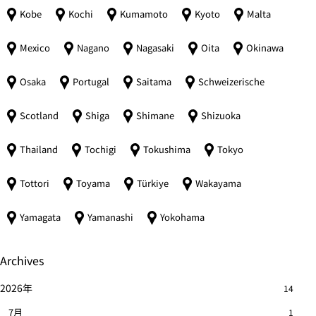
Kobe
Kochi
Kumamoto
Kyoto
Malta
Mexico
Nagano
Nagasaki
Oita
Okinawa
Osaka
Portugal
Saitama
Schweizerische
Scotland
Shiga
Shimane
Shizuoka
Thailand
Tochigi
Tokushima
Tokyo
Tottori
Toyama
Türkiye
Wakayama
Yamagata
Yamanashi
Yokohama
Archives
2026年
14
7月
1