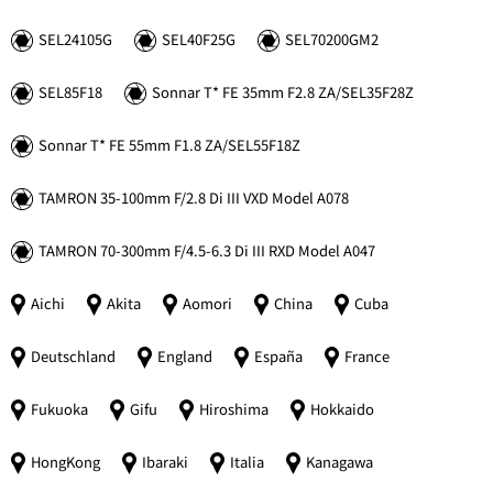
SEL24105G
SEL40F25G
SEL70200GM2
SEL85F18
Sonnar
T*
FE 35mm F2.8 ZA/SEL35F28Z
Sonnar
T*
FE 55mm F1.8 ZA/SEL55F18Z
TAMRON 35-100mm F/2.8 Di III VXD Model A078
TAMRON 70-300mm F/4.5-6.3 Di III RXD Model A047
Aichi
Akita
Aomori
China
Cuba
Deutschland
England
España
France
Fukuoka
Gifu
Hiroshima
Hokkaido
HongKong
Ibaraki
Italia
Kanagawa