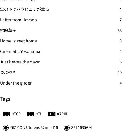
傘の下でバウヒニアが薫る
4
Letter from Havana
7
根暗草子
38
Home, sweet home
8
Cinematic Yokohama
4
Just before the dawn
5
つぶやき
40
Under the girder
4
Tags
α7C
R
α7II
α7
R
III
GIZMON Utulens 32mm f16
SEL1635GM