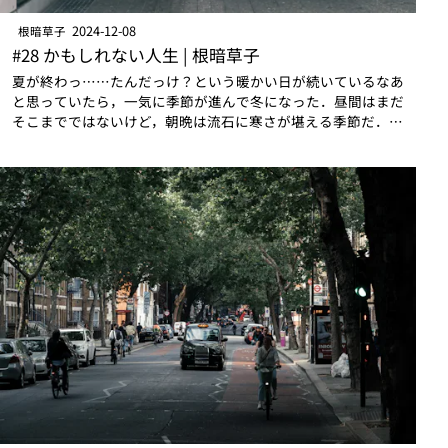
2024-12-08
根暗草子
#28 かもしれない人生 | 根暗草子
夏が終わっ……たんだっけ？という暖かい日が続いているなあ
と思っていたら，一気に季節が進んで冬になった．昼間はまだ
そこまでではないけど，朝晩は流石に寒さが堪える季節だ．寒
いのが苦手な自分には厳しいシーズンが続く……のだが，暑い
のも苦手なので気候に苛まれるのは…