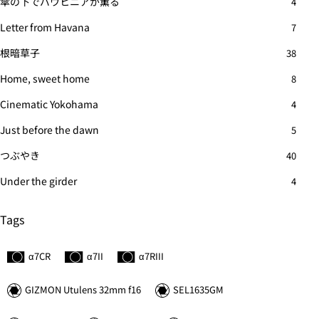
傘の下でバウヒニアが薫る
4
Letter from Havana
7
根暗草子
38
Home, sweet home
8
Cinematic Yokohama
4
Just before the dawn
5
つぶやき
40
Under the girder
4
Tags
α7C
R
α7II
α7
R
III
GIZMON Utulens 32mm f16
SEL1635GM