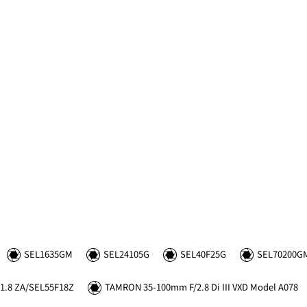
SEL1635GM
SEL24105G
SEL40F25G
SEL70200G
1.8 ZA/SEL55F18Z
TAMRON 35-100mm F/2.8 Di III VXD Model A078