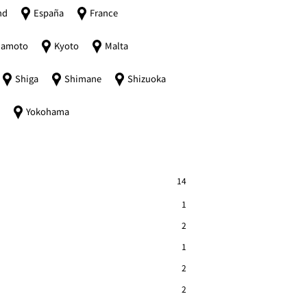
nd
España
France
amoto
Kyoto
Malta
Shiga
Shimane
Shizuoka
i
Yokohama
14
1
2
1
2
2