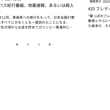
2023
根暗草子
バス紀行番組、地震速報、あるいは殺人
#25 フレデ
。
“葉っぱのフ
3年12月，青森県への旅行をもって，日本全国47都
教育とやらに
県すべてに少なくとも一度訪れたことになる．
た絵本だ．た
学生の頃からお金を貯めてガツンと一発海外に行
とであれば特
いうよりは，国内を青春18きっぷとLCCを駆使して
強烈に記憶に
旅するスタイルだったこともあり，気づけば結構な
「小さい頃に
«
‹
›
»