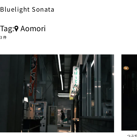
Bluelight
Sonata
Tag:
Aomori
3 件
つぶ