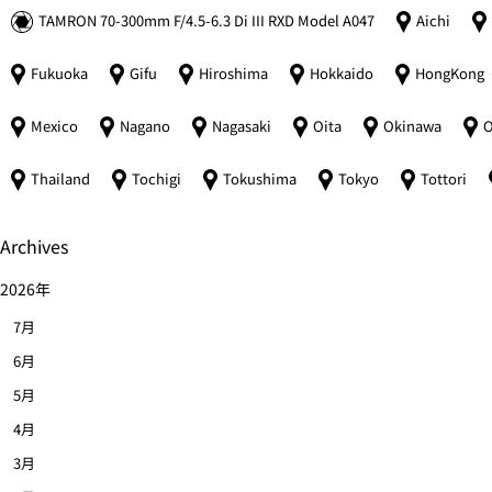
TAMRON 70-300mm F/4.5-6.3 Di III RXD Model A047
Aichi
Fukuoka
Gifu
Hiroshima
Hokkaido
HongKong
Mexico
Nagano
Nagasaki
Oita
Okinawa
O
Thailand
Tochigi
Tokushima
Tokyo
Tottori
Archives
2026年
7月
6月
5月
4月
3月