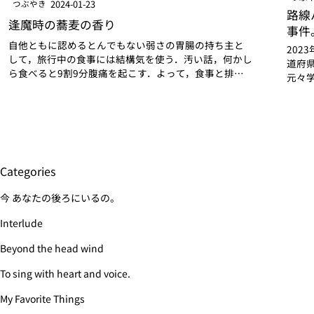
2024-01-23
つぶやき
路線
逢魔時の蕎麦の香り
事件
自他ともに認めるとんでもない弱さの胃腸の持ち主と
202
して，旅行中の食事には結構気を使う．汚い話，何かし
道府
ら食べると9割9分腹痛を起こす．よって，食事と排泄
元々
はほとんど1セットと言って良い．食事をする場合その
くと
後のトイレへの駆け込みも含めて考えておく必要があ
貧乏
る．これは…
都…
Categories
今 あなたの後ろにいるの。
Interlude
Beyond the head wind
To sing with heart and voice.
My Favorite Things