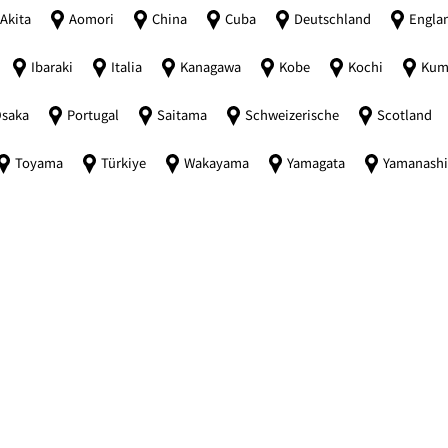
Akita
Aomori
China
Cuba
Deutschland
Engla
Ibaraki
Italia
Kanagawa
Kobe
Kochi
Kum
saka
Portugal
Saitama
Schweizerische
Scotland
Toyama
Türkiye
Wakayama
Yamagata
Yamanash