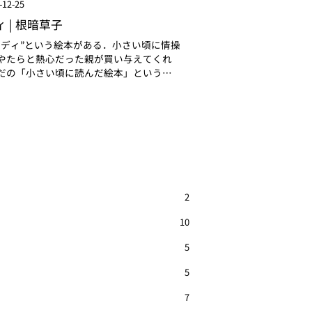
-12-25
ィ | 根暗草子
レディ”という絵本がある．小さい頃に情操
やたらと熱心だった親が買い与えてくれ
だの「小さい頃に読んだ絵本」というこ
に記憶にも残らないのだけど，この絵本は
残っている．それは何故かといえば，
…
2
10
5
5
7