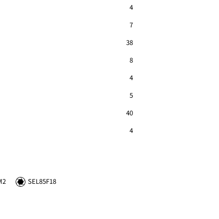
4
7
38
8
4
5
40
4
M2
SEL85F18