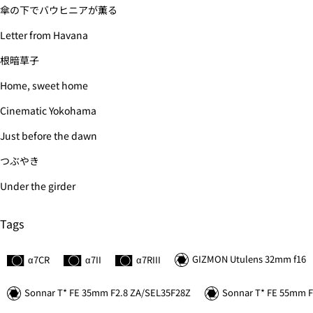
傘の下でバウヒニアが薫る
Letter from Havana
根暗草子
Home, sweet home
Cinematic Yokohama
Just before the dawn
つぶやき
Under the girder
Tags
GIZMON Utulens 32mm f16
α7C
R
α7II
α7
R
III
Sonnar
T*
FE 35mm F2.8 ZA/SEL35F28Z
Sonnar
T*
FE 55mm F