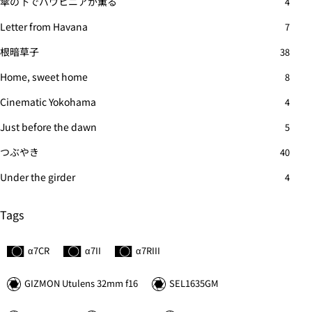
傘の下でバウヒニアが薫る
4
Letter from Havana
7
根暗草子
38
Home, sweet home
8
Cinematic Yokohama
4
Just before the dawn
5
つぶやき
40
Under the girder
4
Tags
α7C
R
α7II
α7
R
III
GIZMON Utulens 32mm f16
SEL1635GM