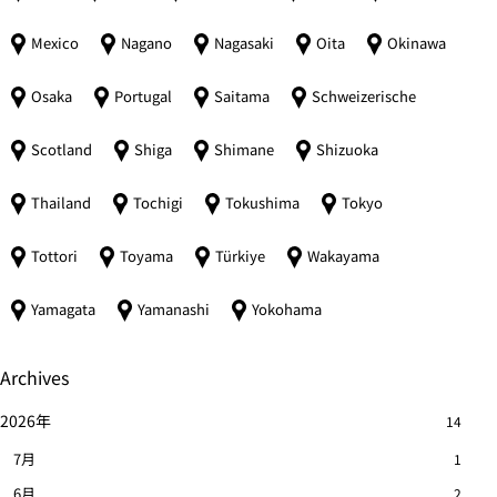
Mexico
Nagano
Nagasaki
Oita
Okinawa
Osaka
Portugal
Saitama
Schweizerische
Scotland
Shiga
Shimane
Shizuoka
Thailand
Tochigi
Tokushima
Tokyo
Tottori
Toyama
Türkiye
Wakayama
Yamagata
Yamanashi
Yokohama
Archives
2026年
14
7月
1
6月
2