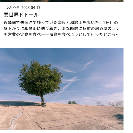
2023-04-17
つぶやき
異世界ドトール
近畿圏で未宿泊で残っていた奈良と和歌山を歩いた．2日目の
昼下がりに和歌山に辿り着き，変な時間に駅前の居酒屋のラン
チ営業の定食を食べ──海鮮を食べようとして行ったところが
観光地価格丸出しすぎて萎えてしまい辿り着いた──，腹ごな
しに歩き回った後に夕食なのかもわ…