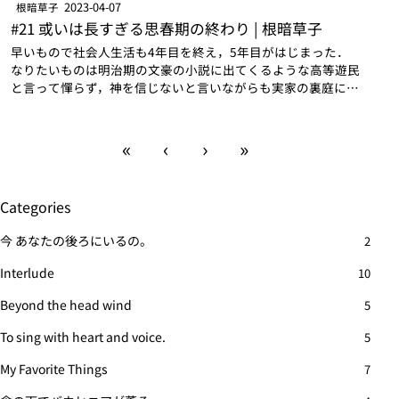
2023-04-07
根暗草子
#21 或いは長すぎる思春期の終わり | 根暗草子
早いもので社会人生活も4年目を終え，5年目がはじまった．
なりたいものは明治期の文豪の小説に出てくるような高等遊民
と言って憚らず，神を信じないと言いながらも実家の裏庭に油
田が出て仕事をやめられるように神に祈り，入社式への出社が
嫌すぎて列車に揺られながら桜並木…
«
‹
›
»
Categories
今 あなたの後ろにいるの。
2
Interlude
10
Beyond the head wind
5
To sing with heart and voice.
5
My Favorite Things
7