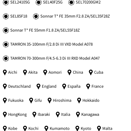
SEL24105G
SEL40F25G
SEL70200GM2
SEL85F18
Sonnar
T*
FE 35mm F2.8 ZA/SEL35F28Z
Sonnar
T*
FE 55mm F1.8 ZA/SEL55F18Z
TAMRON 35-100mm F/2.8 Di III VXD Model A078
TAMRON 70-300mm F/4.5-6.3 Di III RXD Model A047
Aichi
Akita
Aomori
China
Cuba
Deutschland
England
España
France
Fukuoka
Gifu
Hiroshima
Hokkaido
HongKong
Ibaraki
Italia
Kanagawa
Kobe
Kochi
Kumamoto
Kyoto
Malta