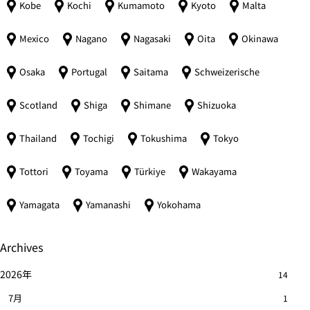
Kobe
Kochi
Kumamoto
Kyoto
Malta
Mexico
Nagano
Nagasaki
Oita
Okinawa
Osaka
Portugal
Saitama
Schweizerische
Scotland
Shiga
Shimane
Shizuoka
Thailand
Tochigi
Tokushima
Tokyo
Tottori
Toyama
Türkiye
Wakayama
Yamagata
Yamanashi
Yokohama
Archives
2026年
14
7月
1