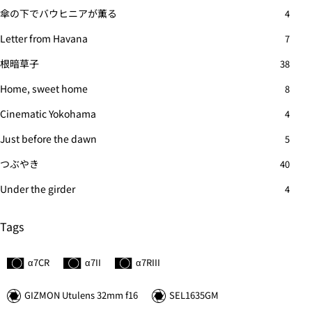
傘の下でバウヒニアが薫る
4
Letter from Havana
7
根暗草子
38
Home, sweet home
8
Cinematic Yokohama
4
Just before the dawn
5
つぶやき
40
Under the girder
4
Tags
α7C
R
α7II
α7
R
III
GIZMON Utulens 32mm f16
SEL1635GM