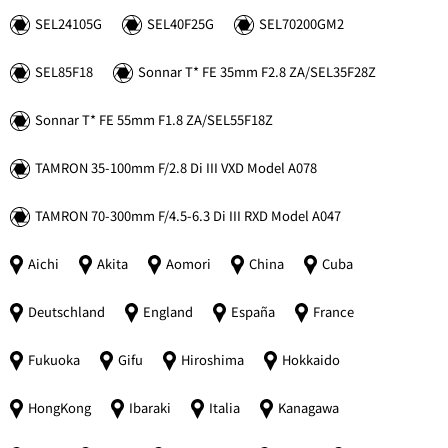
SEL24105G
SEL40F25G
SEL70200GM2
SEL85F18
Sonnar
T*
FE 35mm F2.8 ZA/SEL35F28Z
Sonnar
T*
FE 55mm F1.8 ZA/SEL55F18Z
TAMRON 35-100mm F/2.8 Di III VXD Model A078
TAMRON 70-300mm F/4.5-6.3 Di III RXD Model A047
Aichi
Akita
Aomori
China
Cuba
Deutschland
England
España
France
Fukuoka
Gifu
Hiroshima
Hokkaido
HongKong
Ibaraki
Italia
Kanagawa