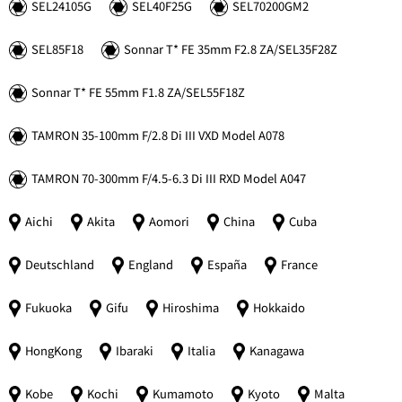
SEL24105G
SEL40F25G
SEL70200GM2
SEL85F18
Sonnar
T*
FE 35mm F2.8 ZA/SEL35F28Z
Sonnar
T*
FE 55mm F1.8 ZA/SEL55F18Z
TAMRON 35-100mm F/2.8 Di III VXD Model A078
TAMRON 70-300mm F/4.5-6.3 Di III RXD Model A047
Aichi
Akita
Aomori
China
Cuba
Deutschland
England
España
France
Fukuoka
Gifu
Hiroshima
Hokkaido
HongKong
Ibaraki
Italia
Kanagawa
Kobe
Kochi
Kumamoto
Kyoto
Malta