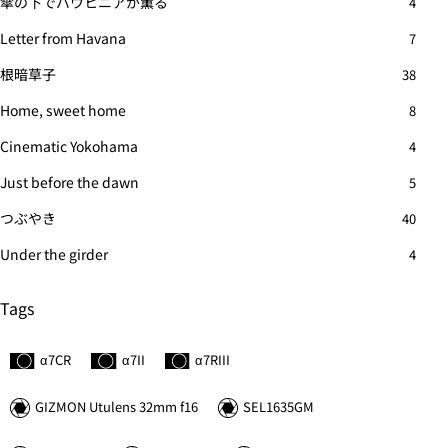
傘の下でバウヒニアが薫る
4
Letter from Havana
7
根暗草子
38
Home, sweet home
8
Cinematic Yokohama
4
Just before the dawn
5
つぶやき
40
Under the girder
4
Tags
α7C
R
α7II
α7
R
III
GIZMON Utulens 32mm f16
SEL1635GM