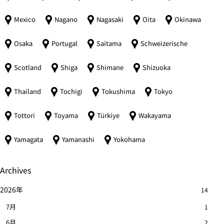
Mexico
Nagano
Nagasaki
Oita
Okinawa
Osaka
Portugal
Saitama
Schweizerische
Scotland
Shiga
Shimane
Shizuoka
Thailand
Tochigi
Tokushima
Tokyo
Tottori
Toyama
Türkiye
Wakayama
Yamagata
Yamanashi
Yokohama
Archives
2026年
14
7月
1
6月
2