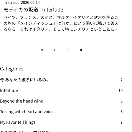
2026-02-14
Interlude
モディカの坂道 | Interlude
ドイツ，フランス，スイス，マルタ，イタリアと欧州を巡るこ
の旅の「メインディッシュ」は何か，という問いに強いて答え
るなら，それはイタリア，そして特にシチリアということにな
る．いつか，どこかで見たシチリアの街並みを見て，ああいつ
かここに行ってみたい，と思ってい…
«
‹
›
»
Categories
今 あなたの後ろにいるの。
2
Interlude
10
Beyond the head wind
5
To sing with heart and voice.
5
My Favorite Things
7