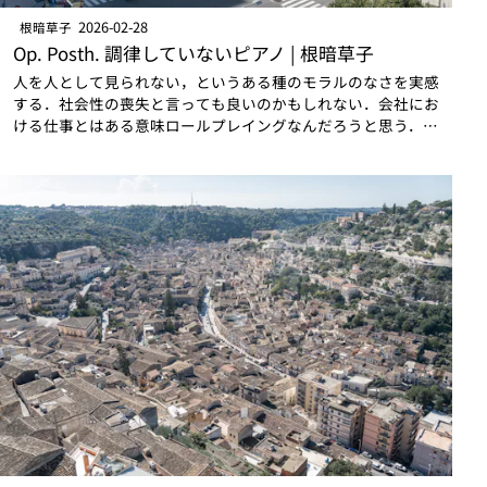
2026-02-28
根暗草子
Op. Posth. 調律していないピアノ | 根暗草子
人を人として見られない，というある種のモラルのなさを実感
する．社会性の喪失と言っても良いのかもしれない．会社にお
ける仕事とはある意味ロールプレイングなんだろうと思う．
◯◯社××部の誰々です，とメールで名乗るように，◯◯社
××部の自分を演じている．自分は人当…