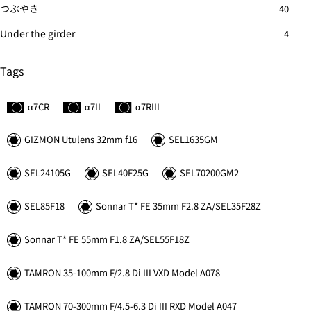
つぶやき
40
Under the girder
4
Tags
α7C
R
α7II
α7
R
III
GIZMON Utulens 32mm f16
SEL1635GM
SEL24105G
SEL40F25G
SEL70200GM2
SEL85F18
Sonnar
T*
FE 35mm F2.8 ZA/SEL35F28Z
Sonnar
T*
FE 55mm F1.8 ZA/SEL55F18Z
TAMRON 35-100mm F/2.8 Di III VXD Model A078
TAMRON 70-300mm F/4.5-6.3 Di III RXD Model A047