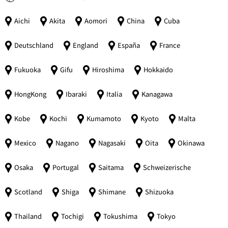
Aichi
Akita
Aomori
China
Cuba
Deutschland
England
España
France
Fukuoka
Gifu
Hiroshima
Hokkaido
HongKong
Ibaraki
Italia
Kanagawa
Kobe
Kochi
Kumamoto
Kyoto
Malta
Mexico
Nagano
Nagasaki
Oita
Okinawa
Osaka
Portugal
Saitama
Schweizerische
Scotland
Shiga
Shimane
Shizuoka
Thailand
Tochigi
Tokushima
Tokyo