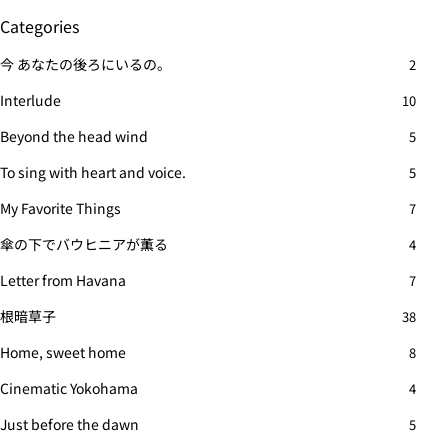
Categories
今 あなたの後ろにいるの。
2
Interlude
10
Beyond the head wind
5
To sing with heart and voice.
5
My Favorite Things
7
傘の下でバウヒニアが薫る
4
Letter from Havana
7
根暗草子
38
Home, sweet home
8
Cinematic Yokohama
4
Just before the dawn
5