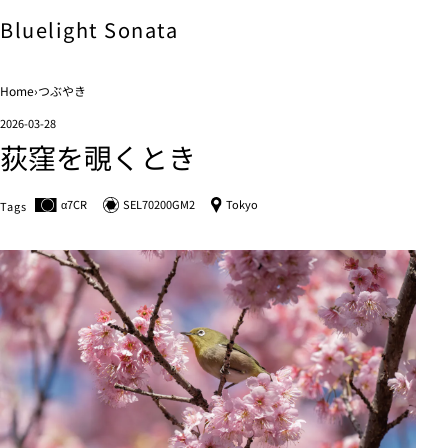
Bluelight
Sonata
Home
›
つぶやき
2026-03-28
荻窪を覗くとき
α7C
R
SEL70200GM2
Tokyo
Tags