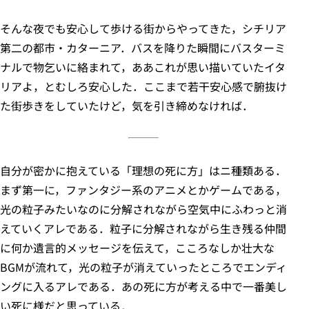
そんな夜でも安心して歩ける街からやってきた，シチリア
第二の都市・カターニア．バスを降りた瞬間にバスターミ
ナルで物乞いに絡まれて，ああこれが思い描いていたイタ
リアよ，とむしろ安心した．ここまで若干安心感で腑抜け
た街歩きをしていたけど，気を引き締めなければ．
自分が密かに抱えている「理想の死に方」はニ種類ある．
まず第一に，ファンタジー系のアニメとかゲームである，
光の粒子みたいなのに分解されながら空気中にふわっと消
えていくアレである．粒子に分解されながら生き残る仲間
に何か遺言的メッセージを伝えて，こころなしか壮大な
BGMが流れて，光の粒子が消えていったところでエンディ
ングに入るアレである．あの死に方が考える中で一番美し
い死に様だと思っている．