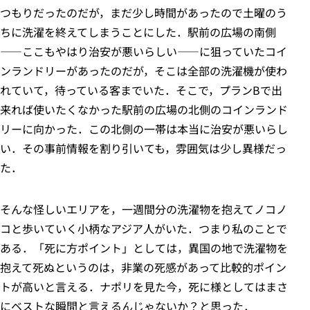
つもりだったのだが，まだ少し時間があったので土曜のう
ちに洗濯を終えてしまうことにした．駅前の広場の南側
――ここもやはり治安が悪いらしい――に狙っていたコイ
ンランドリーがあったのだが，そこは全部の洗濯機が使わ
れていて，待っている客までいた．そこで，プランBで出
来れば使いたくなかった駅前の広場の北側のコインランド
リーに向かった．この北側の一帯は本当に治安が悪いらし
い．その事前情報を割り引いても，雰囲気は少し異様だっ
た．
そんな怪しいエリアを，一週間分の洗濯物を抱えてノコノ
コと歩いていく小柄なアジア人がいた．つまり私のことで
ある．「死に方ポイント」としては，異国の地で洗濯物を
抱えて死ぬというのは，非業の死感があって比較的ポイン
トが高いと言える．ナポリを見た今，死に様としてはまさ
にベストな瞬間と言えるんじゃないか？と思った．