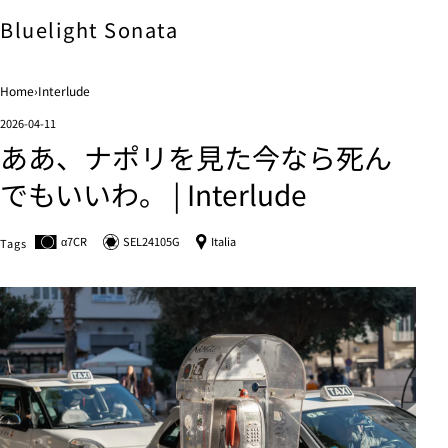
Bluelight
Sonata
Home
›
Interlude
2026-04-11
ああ、ナポリを見た今なら死ん
でもいいわ。 | Interlude
α7C
R
SEL24105G
Italia
Tags