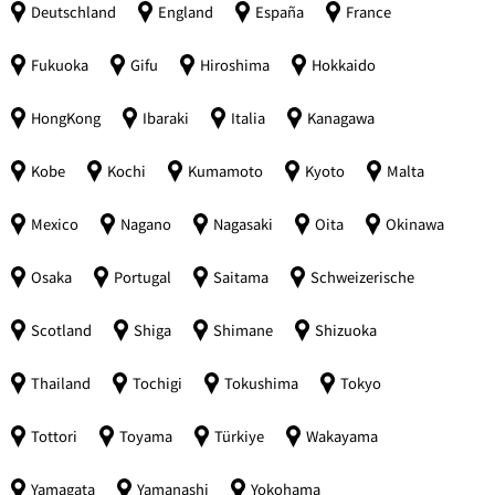
Deutschland
England
España
France
Fukuoka
Gifu
Hiroshima
Hokkaido
HongKong
Ibaraki
Italia
Kanagawa
Kobe
Kochi
Kumamoto
Kyoto
Malta
Mexico
Nagano
Nagasaki
Oita
Okinawa
Osaka
Portugal
Saitama
Schweizerische
Scotland
Shiga
Shimane
Shizuoka
Thailand
Tochigi
Tokushima
Tokyo
Tottori
Toyama
Türkiye
Wakayama
Yamagata
Yamanashi
Yokohama