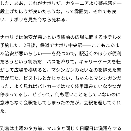
した．ああ，これがナポリだ．カターニアより警戒感を一
段上げたほうが良いだろうな，って雰囲気．それでも良
い．ナポリを見た今なら死ねる．
ナポリでは治安が悪いという駅前の広場に面するホテルを
予約した．2日後，鉄道でナポリ中央駅――ここもまあま
あ治安が悪いらしい――を発つので，駅近くのほうが便利
だろうという判断だ．バスを降りて，キャリーケースを転
がして広場を横切ると，マシンガンみたいなのを抱えた警
官が居た．ピストルとかじゃない，ちゃんとマシンガンだ
った．よく見ればパトカーではなく装甲車みたいなやつが
停まってるし．ビビって，何も悪いことをしていないのに
意味もなく会釈をしてしまったのだが，会釈を返してくれ
た．
到着は土曜の夕方前．マルタと同じく日曜日に洗濯をする