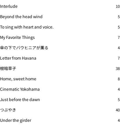
Interlude
10
Beyond the head wind
5
To sing with heart and voice.
5
My Favorite Things
7
傘の下でバウヒニアが薫る
4
Letter from Havana
7
根暗草子
38
Home, sweet home
8
Cinematic Yokohama
4
Just before the dawn
5
つぶやき
40
Under the girder
4