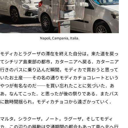
Napoli, Campania, Italia.
モディカとラグーザの滞在を終えた自分は，来た道を戻っ
てシチリア島東部の都市，カターニアへ戻る．カターニア
行きのバスに乗り込んだ瞬間，モディカで買おうと思って
いたお土産――その名の通りモディカチョコレートという
やつが有名なのだ――を買い忘れたことに気づいた．あ
あ，なんてこった．と思ったが後の祭りである．またバス
に数時間揺られ，モディカチョコから遠ざかっていく．
マルタ，シラクーザ，ノート，ラグーザ，そしてモディ
カ．この辺りの移動は交通期間の都合もあって南へ北へ行