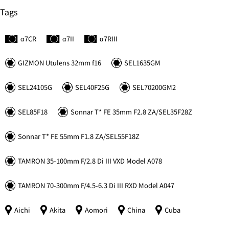
Tags
α7C
R
α7II
α7
R
III
GIZMON Utulens 32mm f16
SEL1635GM
SEL24105G
SEL40F25G
SEL70200GM2
SEL85F18
Sonnar
T*
FE 35mm F2.8 ZA/SEL35F28Z
Sonnar
T*
FE 55mm F1.8 ZA/SEL55F18Z
TAMRON 35-100mm F/2.8 Di III VXD Model A078
TAMRON 70-300mm F/4.5-6.3 Di III RXD Model A047
Aichi
Akita
Aomori
China
Cuba