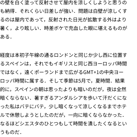
の壁を白く塗って反射させて屋内を涼しくしようと思うの
も納得．それくらい日差しが強い．問題は白壁が涼しくす
るのは屋内であって，反射された日光が拡散する外はより
暑く，より眩しい．時差ボケで充血した眼に堪えるものが
ある．
経度は本初子午線の通るロンドンと同じか少し西に位置す
るスペインは，それでもイギリスと同じ西ヨーロッパ時間
ではなく，遠くポーランドまで広がるGMT+1の中央ヨー
ロッパ時間に属する．そして季節は5月で，夏時間．結果
的に，スペインの朝は思ったよりも暗いのだが，夜は全然
暗くならない．暑すぎるアンダルシアを歩いて汗だくにな
った私はバテにバテ，少し暗くなって涼しくなるまでホテ
ルで休憩しようとしたのだが，一向に暗くならなかった．
なるほどシエスタのひとつもして時間を潰したくなるとい
うものだ．