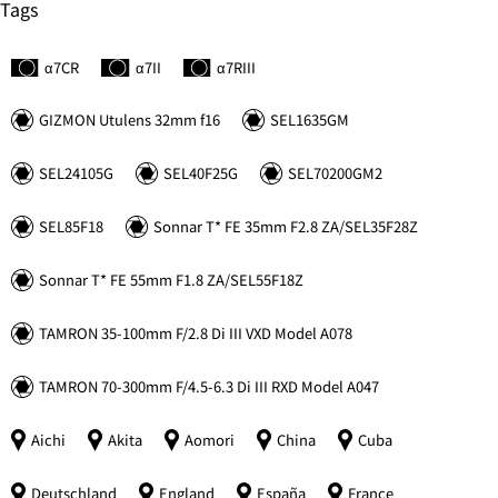
Tags
α7C
R
α7II
α7
R
III
GIZMON Utulens 32mm f16
SEL1635GM
SEL24105G
SEL40F25G
SEL70200GM2
SEL85F18
Sonnar
T*
FE 35mm F2.8 ZA/SEL35F28Z
Sonnar
T*
FE 55mm F1.8 ZA/SEL55F18Z
TAMRON 35-100mm F/2.8 Di III VXD Model A078
TAMRON 70-300mm F/4.5-6.3 Di III RXD Model A047
Aichi
Akita
Aomori
China
Cuba
Deutschland
England
España
France