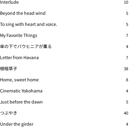
Interlude
10
Beyond the head wind
5
To sing with heart and voice.
5
My Favorite Things
7
傘の下でバウヒニアが薫る
4
Letter from Havana
7
根暗草子
38
Home, sweet home
8
Cinematic Yokohama
4
Just before the dawn
5
つぶやき
40
Under the girder
4