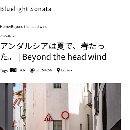
Bluelight
Sonata
Home
›
Beyond the head wind
2025-07-26
アンダルシアは夏で、春だっ
た。 | Beyond the head wind
α7C
R
SEL24105G
España
Tags