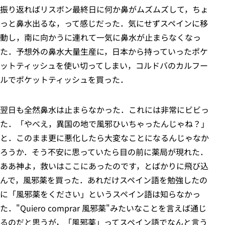
振り返ればリスボン最終日に何か鼻がムズムズして，ちょ
っと鼻水出るな，って感じだった．気にせずスペインに移
動し，南に向かうに連れて一気に鼻水が止まらなくなっ
た．予想外の鼻水大量生産に，日本から持っていったポケ
ットティッシュを使い切ってしまい，コルドバのカルフー
ルでポケットティッシュを買った．
翌日も全然鼻水は止まらなかった．これには非常にビビっ
た．「やべえ，異国の地で風邪ひいちゃったんじゃね？」
と．このまま更に悪化したら大変なことになるんじゃなか
ろうか．そう不安に思っていたら目の前に薬局が現れた．
ああ神よ，救いはここにあったのです，とばかりに飛び込
んで，風邪薬を買った．あれだけスペイン語を勉強したの
に「風邪薬をください」というスペイン語は知らなかっ
た．"Quiero comprar 風邪薬"みたいなことを言えば通じ
るのだと思うが，「風邪薬」ってスペイン語でなんと言う