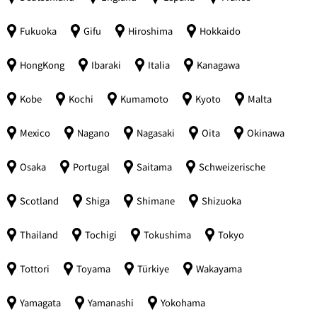
Fukuoka
Gifu
Hiroshima
Hokkaido
HongKong
Ibaraki
Italia
Kanagawa
Kobe
Kochi
Kumamoto
Kyoto
Malta
Mexico
Nagano
Nagasaki
Oita
Okinawa
Osaka
Portugal
Saitama
Schweizerische
Scotland
Shiga
Shimane
Shizuoka
Thailand
Tochigi
Tokushima
Tokyo
Tottori
Toyama
Türkiye
Wakayama
Yamagata
Yamanashi
Yokohama